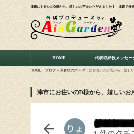
津市にお住いのD様から、嬉しいお声をいただきました！｜津市で外構工
HOME
代表取締役メッセー
HOME
»
ブログ
»
お客様の声
»
津市にお住いのD様から、嬉し
津市にお住いのD様から、嬉しいお