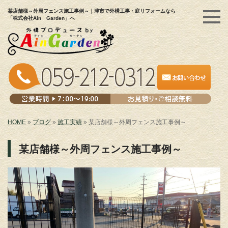
某店舗様～外周フェンス施工事例～｜津市で外構工事・庭リフォームなら
「株式会社Ain Garden」へ
HOME
»
ブログ
»
施工実績
»
某店舗様～外周フェンス施工事例～
某店舗様～外周フェンス施工事例～